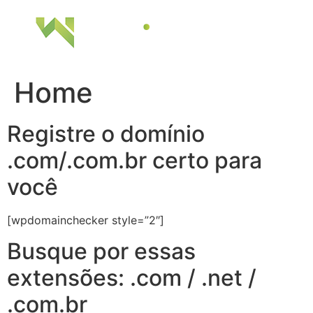
Ir
para
o
conteúdo
Home
Registre o domínio
.com/.com.br certo para
você
[wpdomainchecker style=”2″]
Busque por essas
extensões: .com / .net /
.com.br